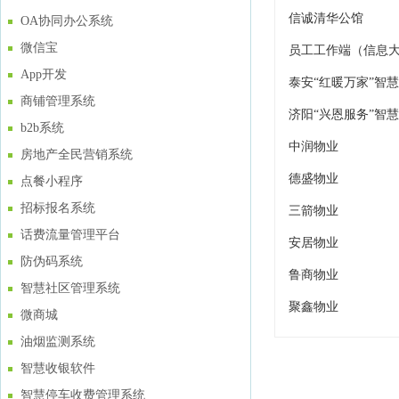
信诚清华公馆
OA协同办公系统
微信宝
员工工作端（信息
App开发
泰安“红暖万家”智
商铺管理系统
济阳“兴恩服务”智
b2b系统
中润物业
房地产全民营销系统
德盛物业
点餐小程序
招标报名系统
三箭物业
话费流量管理平台
安居物业
防伪码系统
鲁商物业
智慧社区管理系统
聚鑫物业
微商城
油烟监测系统
智慧收银软件
智慧停车收费管理系统